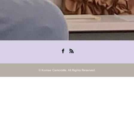
Facebook
RSS
©
Komae Camomille
. All Rights Reserved.