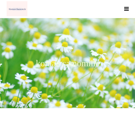
komae camomille
第7回池田紫先生インタビュー