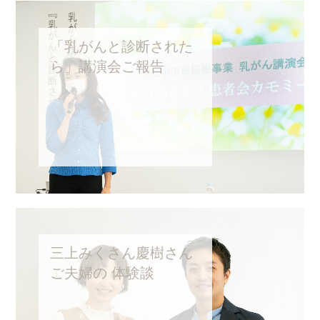
第6回池田紫先生インタビュー
第5回池田紫先生インタビュー
「乳がんと診断された
ら」講演会ご報告
第4回池田紫先生インタビュー
乳がん講演会「乳がんと診断されたとき」
三上みくさん慶樹さん
ご夫婦の 体験談