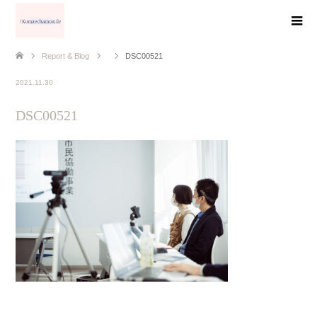
Report & Blog
DSC00521
2021.11.30
DSC00521