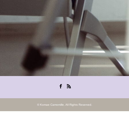
Facebook
RSS
©
Komae Camomille
. All Rights Reserved.