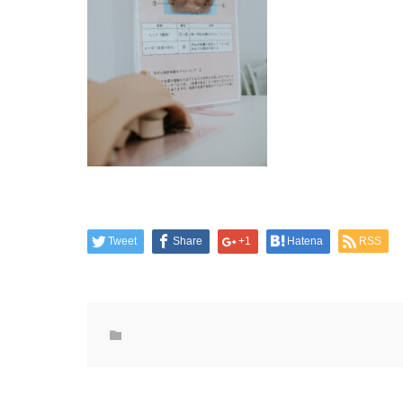
Tweet
Share
+1
Hatena
RSS