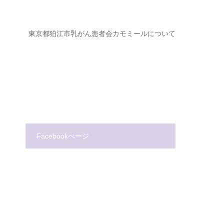
ジ
東京都狛江市乳がん患者会カモミールについて
Facebookぺージ