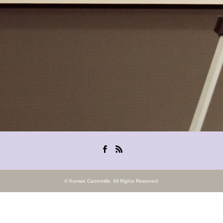
Facebook
RSS
©
Komae Camomille
. All Rights Reserved.