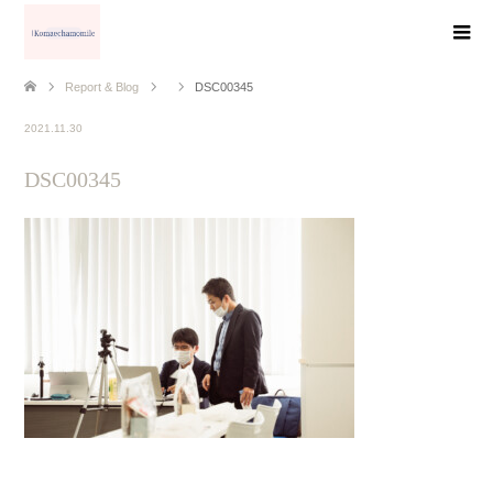
Report & Blog
DSC00345
2021.11.30
DSC00345