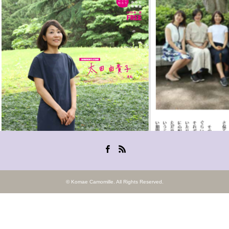
Facebook
RSS
©
Komae Camomille
. All Rights Reserved.