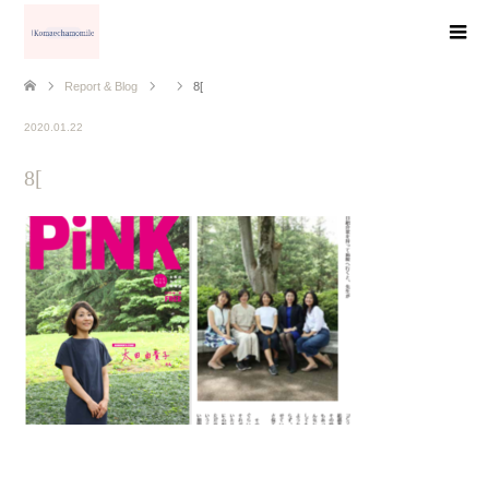
Report & Blog
8[
2020.01.22
8[