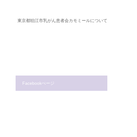
ジ
東京都狛江市乳がん患者会カモミールについて
Facebookぺージ