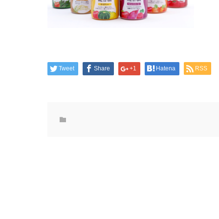
Tweet
Share
+1
Hatena
RSS