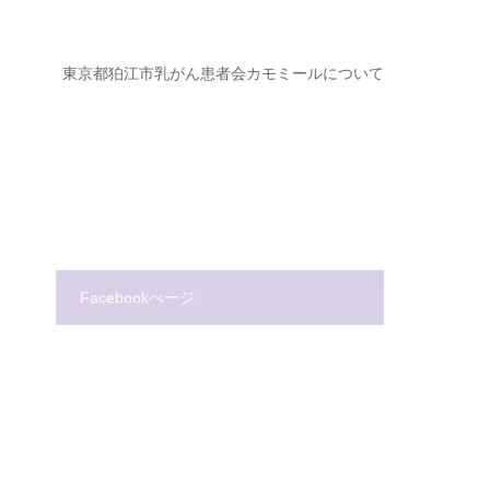
ジ
東京都狛江市乳がん患者会カモミールについて
Facebookぺージ