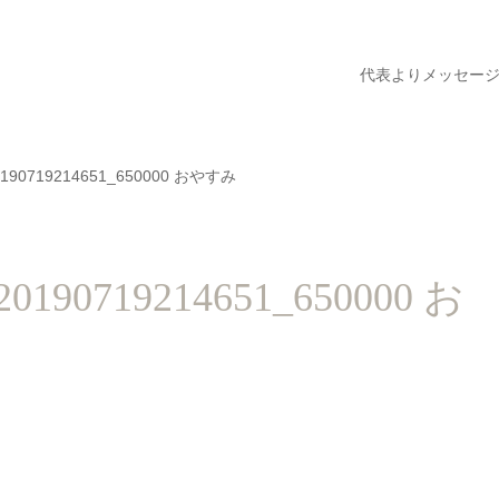
代表よりメッセー
p_20190719214651_650000 おやすみ
p_20190719214651_650000 お