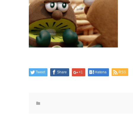
Tweet
Share
+1
Hatena
RSS