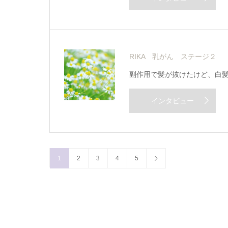
RIKA 乳がん ステージ２
副作用で髪が抜けたけど、白
インタビュー
1
2
3
4
5