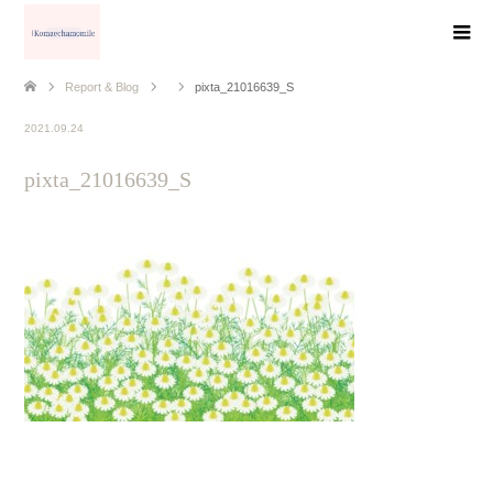
Report & Blog
pixta_21016639_S
2021.09.24
pixta_21016639_S