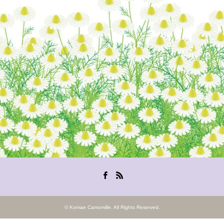
Facebook
RSS
©
Komae Camomille
. All Rights Reserved.