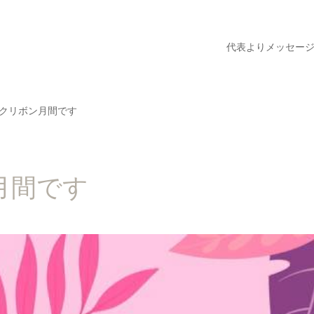
代表よりメッセー
ンクリボン月間です
月間です