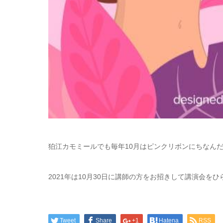
狛江カモミールでも毎年10月はピンクリボンにちなん
2021年は10月30日に講師の方をお招きして講演会を
Tweet
Share
+1
Hatena
RSS