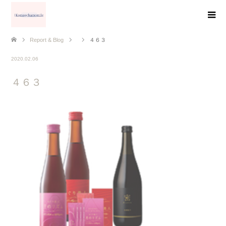
Report & Blog
４６３
2020.02.06
４６３