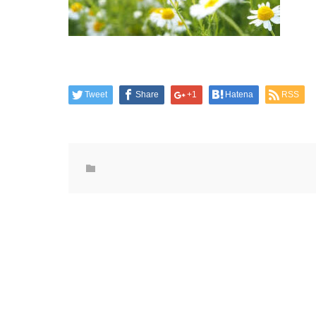
Tweet
Share
+1
Hatena
RSS