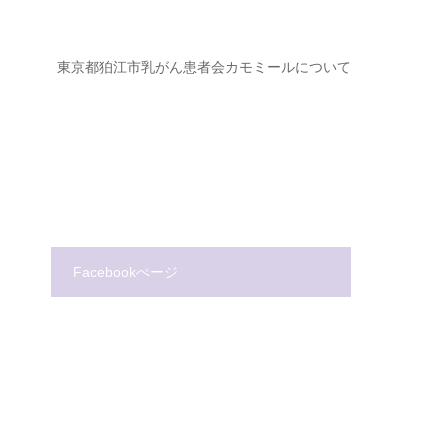
ジ
東京都狛江市乳がん患者会カモミールについて
Facebookぺージ