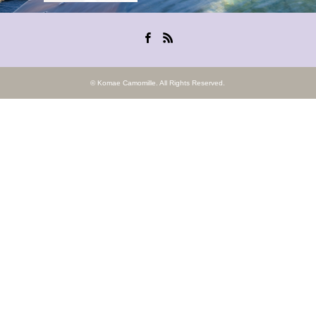
Facebook
RSS
©
Komae Camomille
. All Rights Reserved.