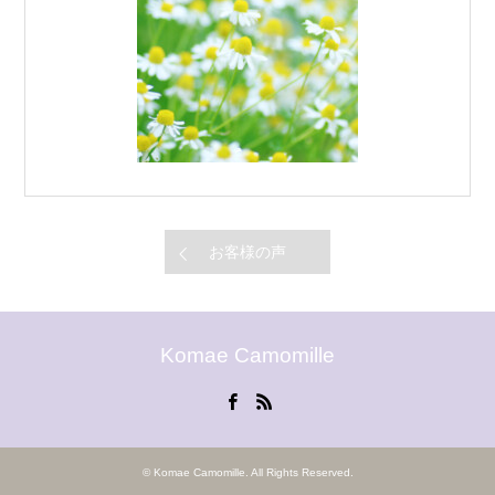
お客様の声
Komae Camomille
Facebook
RSS
©
Komae Camomille
. All Rights Reserved.